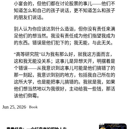
弄精神病医生、破译玛雅天文学古本，等等。这些令人发
小宴会的，但他们都在讨论股票的事儿——他们不
笑的故事，表现的是费曼坦率诚实的品格、自由的精神和
知道怎么和自己的孩子说话，更不知道怎么和孩子
创造性的思维。作为他生活轴心的物理学研究，其实是这
个大玩家用全部的好奇心和热情来玩的一个玩具。
的朋友们说话。
别人认为你应该达到什么造诣，但你没有责任来满
足他们的想当然。我没有责任成为他们指望我成为
的东西。错误是他们犯下的；我无能，与此无关。
“高等研究院”以为我有那么好，就我这方面而言，
这和我无能没关系；这事儿是异想天开，明摆着是
个错误——从我意识到这事儿可能是他们搞错了的
那一刻起，我意识到别的地方，包括我自己所在的
这所大学，也是能把事儿搞错的。我就是我，如果
他们想当然地以为我很好，主动给我一些钱，那活
该他们倒霉。
Jun 25, 2026
Book