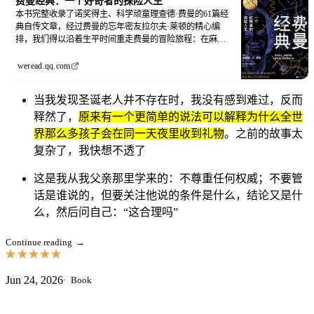
费曼经典：一个好奇者的探险人生
本书完整收录了诺奖得主、科学顽童理查德·费曼的61篇经
典自传文章，经过费曼的忘年密友拉尔夫·莱顿的精心编
排，我们得以沿着生平时间重走费曼的冒险旅程：在麻省
理工学院捉弄同学，在普林斯顿大学与爱因斯坦对话，研
发原子弹的同时开遍保险柜，学敲鼓并加入桑巴乐队，在
weread.qq.com
诺贝尔奖晚宴的趣事，学画、卖画、办画展，靠冰水和夹
子解密航天飞机事故……费曼的这些文章，展现了他对科
当我发现圣诞老人并不存在时，我没有感到难过，反而
学、教育和人生的独特观念和态度，也告诉我们：做一个
有趣的人比获得诺贝尔奖更难，也更重要。
释然了，
原来有一个更简单的说法可以解释为什么全世
界那么多孩子会在同一天夜里收到礼物
。之前的故事太
复杂了，我快想不透了
这是我从我父亲那里学来的：不尊重任何权威；不要管
话是谁说的，但要关注他说的条件是什么，结论又是什
么，然后问自己：“这合理吗”
Continue reading
→
★
★
★
★
★
Jun 24, 2026
Book