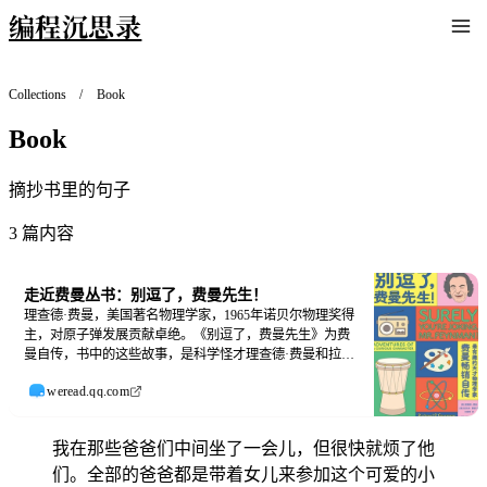
编程沉思录
Collections
/
Book
Book
摘抄书里的句子
3 篇内容
走近费曼丛书：别逗了，费曼先生！
理查德·费曼，美国著名物理学家，1965年诺贝尔物理奖得
主，对原子弹发展贡献卓绝。《别逗了，费曼先生》为费
曼自传，书中的这些故事，是科学怪才理查德·费曼和拉尔
夫·莱顿高高兴兴打鼓的七年之间，零散而随意地积累起来
weread.qq.com
的。一个人的一辈子，竟然能发生这么多奇妙而发疯的事
情：在大学宿舍里愚弄同学、观察蚂蚁、模仿猎犬嗅气
味、不可思议的计算能力、撬开了装着原子弹保密文件的
我在那些爸爸们中间坐了一会儿，但很快就烦了他
九个保险柜、在酒吧的厕所里跟人打架、看裸体舞表演、
在巴西打桑巴鼓、学日语的尴尬、画儿画得相当不错、愚
们。全部的爸爸都是带着女儿来参加这个可爱的小