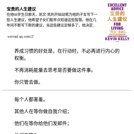
宝贵的人生建议
在他68岁生日那天，凯文·凯利开始动笔为他的子女写下一
些人生建议，他希望子女们能早点知道这些智慧。他在几
年间不断写下新的建议，当这些建议足够多了，他决定写
下这本书，以便读者能与朋友和希望改善自身生活的人，
分享这些建议。这些建议有些基于他特定的人生经验，但
weread.qq.com
大多数建议基于永恒不变的价值观和美德，不管科技如何
创新，它们都不会变，包括感恩、善良、乐观等。
养成习惯的好处是，在行动时，不必再进行内心的
权衡。
不再消耗能量去思考是否要做这件事。
你只管去做。
每个人都害羞。
其他人在等你做自我介绍；
他们在等你给他们发邮件；