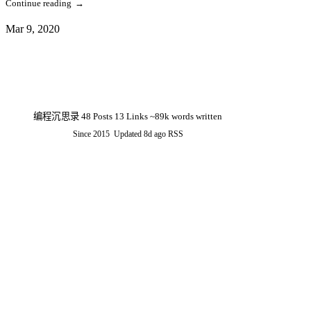
Continue reading
→
Mar 9, 2020
编程沉思录
48
Posts
13
Links
~89k words written
Since 2015
Updated
8d ago
RSS